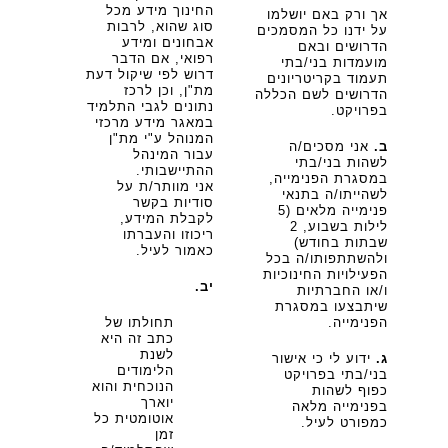
החינוך מידע מכל
אך ורק באם יושלמו
סוג שהוא, לרבות
על ידנו כל המסמכים
אבחונים ומידע
הדרושים ובאם
רפואי, אם הדבר
מועמדות בני/בתי
דרוש לפי שיקול דעת
תעמוד בקריטריונים
מת"ן, וכן לרכז
הדרושים לשם הכללה
נתונים לגבי התלמיד
בפרויקט.
במאגר מידע מרכזי
המנוהל ע"י מת"ן
ב.
אני מסכים/ה
עבור המינהל
לשהות בני/בתי
ההתיישבותי.
במסגרת הפנימייה,
אני מוותר/ת על
לשהייתו/ה בתנאי
סודיות בקשר
פנימייה מלאים (5
לקבלת המידע,
לילות בשבוע, 2
ריכוזו והעברתו
שבתות בחודש)
כאמור לעיל.
ולהשתתפותו/ה בכל
הפעילויות החינוכיות
יב.
ו/או החברתיות
שיתבצעו במסגרת
הפנימייה.
תחולתו של
כתב זה היא
לשנת
ג.
ידוע לי כי אישור
הלימודים
בני/בתי בפרויקט
הנוכחית והוא
כפוף לשהות
יוארך
בפנימייה מלאה
אוטומטית כל
כמפורט לעיל.
זמן