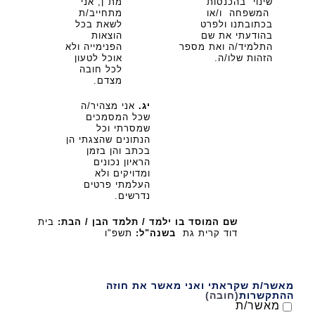
שינוי בהכנסות
מת"ן, אני
המשפחה ו/או
מתחייב/ת
בכתובתנו ולפרט
לשאת בכל
בהודעתי את שם
הוצאות
התלמיד/ה ואת מספר
הפנימייה ולא
הזהות שלו/ה.
אוכל לטעון
לכל חובה
מצדם.
יג.
אני מצהיר/ה
שכל המסמכים
שמסרתי וכל
הנתונים שהצגתי הן
בכתב והן בזמן
הראיון נכונים
ומדויקים ולא
העלמתי פרטים
נדרשים.
שם המוסד בו ילמד / תלמד הבן / הבת:
בית
דוד קרית גת
בשנה"ל:
תשפ"ו
מאשר/ת שקראתי ואני מאשר את חוזה
ההתקשרות
(חובה)
מאשר/ת