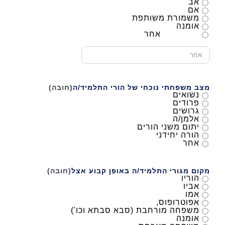
אב
אם
משמורת משותפת
אומנה
אחר
מצב משפחתי נוכחי של הורי התלמיד/ה
(חובה)
נשואים
פרודים
גרושים
אלמן/ה
יתום משני הורים
הורה יחידני
אחר
מקום מגורי התלמיד/ה באופן קבוע אצל
(חובה)
הוריו
אביו
אמו
אפוטרופוס,
משפחה מורחבת (סבא סבתא וכו')
אומנה