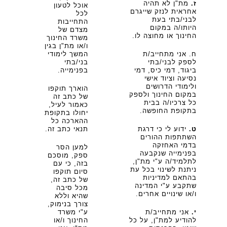
ז.
מת"ן לא תהיה
אוכל לטעון
אחראית לנזק שייגרם
לכל
לבני/בתי בעת
התחייבות
היותו/ה במקום
מצדם של
החינוך או מחוצה לו.
משרד החינוך
ו/או מת"ן בגין
ח. אני מתחייב/ת
המשך לימודי
לספק לבני/בתי
בני/בתי
ביגוד, דמי כיס, דמי
בפנימייה.
נסיעה וציוד אישי
ולימודי הדרושים
הוארך תוקפו
במקום החינוך ולספק
של כתב זה
כל צרכיו/ה בבית
כאמור לעיל,
בתקופת החופשה.
יחולו בתקופת
ההארכה כל
ט.
ידוע לי כי דרגת
תנאי כתב זה.
השתתפות ההורים
בדמי האחזקה
למען הסר
בפנימייה שנקבעה
ספק, מוסכם
לתלמיד/ה ע"י מת"ן,
בזה, כי עם
ניתנת לשינוי בכל עת
סיום תוקפו
בהתאם למדיניות
של כתב זה,
שתקבע ע"י המדינה
מכל סיבה
ו/או שינויים אחרים.
שהיא וללא
צורך בנימוק,
י.
אני מתחייב/ת
ע"י משרד
להודיע למת"ן, על כל
החינוך ו/או