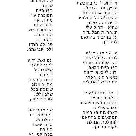
שהתלמיד/ה
ד.
ידוע לי כי בחופשת
שוהה
הקיץ, חגי ישראל,
בפנימייה
שבתות, או בכל זמן
המוכרת ע"י
שהייתו/ה של התלמיד
מת"ן, ועד
בבית מכל סיבה
סיום שנות
שהיא - תחול עלי
הלימודים של
האחריות הבלעדית
התלמיד/ה
על בני/בתי בהתאם
במסגרת
לכל דין.
פרויקט מת"ן
ולפי קביעתה.
ה.
אני מתחייב/ת
לדווח על כל שינוי
עם זאת, ידוע
בגין שהות בני/בתי
לי כי המשך
בפנימייה מלאה.
אישורו של
ידוע לי כי אי דיווח
בני/בתי
כאמור הינו הפרה
בפרויקט אינו
חמורה של הנהלים.
מחויב ויכול
שיפסק בכל
ו.
אני מסכים/ה כי
שלב וללא
בני/בתי יטופלו
צורך בנימוק.
חינוכית ו/או רפואית
ו/או טיפולית,
אני מסכים/ה
באמצעות הגורמים
כי במועד בו
המתאימים בהתאם
יוחלט על
להחלטת הנהלת
סיום אישור
מקום החינוך.
בני/בתי
בפרויקט, לא