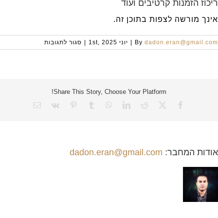
ריכוז הזמנות קרטיבים ועוד
אינך מורשה לצפות בתוכן זה.
על
dadon.eran@gmail.com
By
|
יוני 1st, 2025
|
סגור לתגובות
ריכוז
הזמנות
קרטיבים
ועוד
Share This Story, Choose Your Platform!
X
Facebook
Reddit
LinkedIn
WhatsApp
Tumblr
Vk
Pinterest
כתובת
דואר
אלקטרוני
אודות המחבר:
dadon.eran@gmail.com