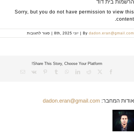
הרשמות בית דוד
Sorry, but you do not have permission to view this
content.
על
dadon.eran@gmail.com
By
|
יוני 8th, 2025
|
סגור לתגובות
הרשמות
בית
דוד
Share This Story, Choose Your Platform!
X
Facebook
Reddit
LinkedIn
WhatsApp
Tumblr
Vk
Pinterest
כתובת
דואר
אלקטרוני
אודות המחבר:
dadon.eran@gmail.com