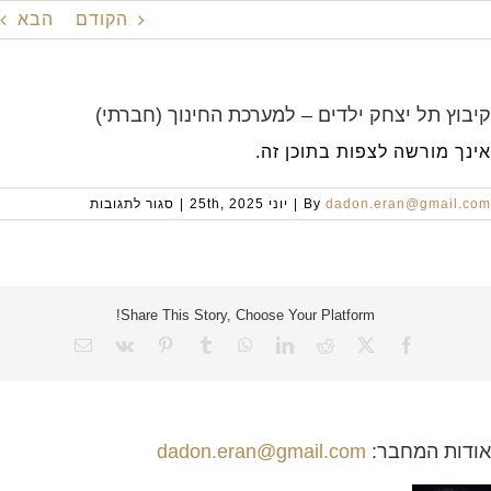
לג
הקודם
הבא
תוכן
קיבוץ תל יצחק ילדים – למערכת החינוך (חברתי)
אינך מורשה לצפות בתוכן זה.
על
dadon.eran@gmail.com
By
|
יוני 25th, 2025
|
סגור לתגובות
קיבוץ
תל
יצחק
ילדים
–
Share This Story, Choose Your Platform!
למערכת
החינוך
X
Facebook
Reddit
LinkedIn
WhatsApp
Tumblr
Vk
Pinterest
כתובת
דואר
(חברתי)
אלקטרוני
אודות המחבר:
dadon.eran@gmail.com