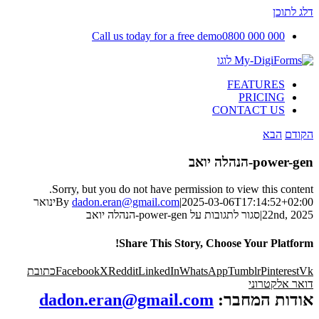
דלג לתוכן
Call us today for a free demo
0800 000 000
FEATURES
PRICING
CONTACT US
הקודם
הבא
power-gen-הנהלה יואב
Sorry, but you do not have permission to view this content.
2025-03-06T17:14:52+02:00
|
dadon.eran@gmail.com
By
ינואר
22nd, 2025
|
סגור לתגובות
על power-gen-הנהלה יואב
Share This Story, Choose Your Platform!
Vk
Pinterest
Tumblr
WhatsApp
LinkedIn
Reddit
X
Facebook
כתובת
דואר אלקטרוני
אודות המחבר:
dadon.eran@gmail.com